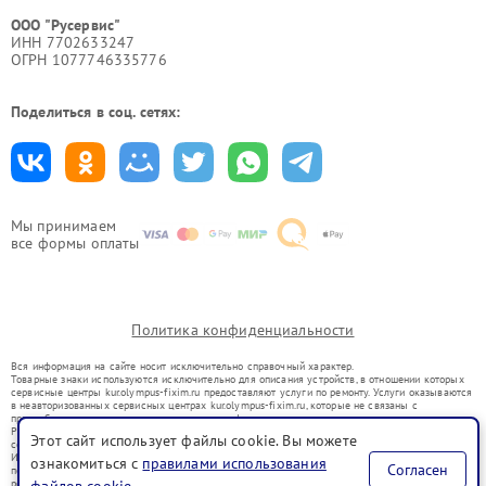
ООО "Русервис"
ИНН 7702633247
ОГРН 1077746335776
Поделиться в соц. сетях:
Мы принимаем
все формы оплаты
Политика конфиденциальности
Вся информация на сайте носит исключительно справочный характер.
Товарные знаки используются исключительно для описания устройств, в отношении которых
сервисные центры kur.olympus-fixim.ru предоставляют услуги по ремонту. Услуги оказываются
в неавторизованных сервисных центрах kur.olympus-fixim.ru, которые не связаны с
правообладателями товарных знаков или их официальными представителями.
Ремонт осуществляется для устройств, уже введенных в гражданский оборот в соответствии
Этот сайт использует файлы cookie. Вы можете
со статьей 1487 ГК РФ.
Использование товарных знаков не преследует цели индивидуализации услуг или введения
ознакомиться с
правилами использования
Согласен
потребителей в заблуждение, а служит для информирования о предоставляемых услугах по
ремонту техники указанных брендов.