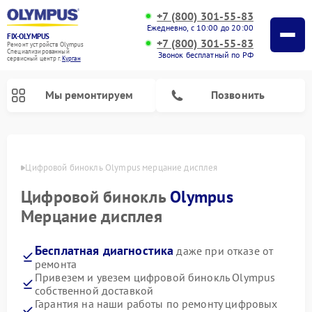
+7 (800) 301-55-83
Ежедневно, с 10:00 до 20:00
FIX-OLYMPUS
+7 (800) 301-55-83
Ремонт устройств Olympus
Специализированный
Звонок бесплатный по РФ
cервисный центр г.
Курган
Мы ремонтируем
Позвонить
ргане
Цифровой бинокль Olympus мерцание дисплея
Цифровой бинокль
Olympus
Ремонт фотоаппаратов Olympus
Мерцание дисплея
Бесплатная диагностика
даже при отказе от
ремонта
Привезем и увезем цифровой бинокль Olympus
собственной доставкой
Гарантия на наши работы по ремонту цифровых