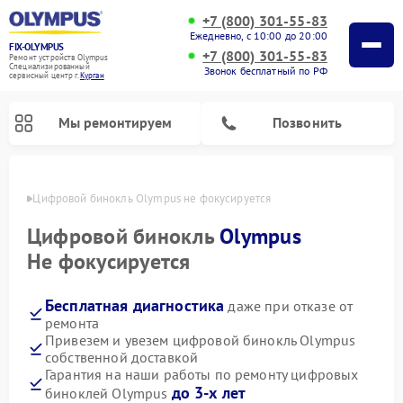
+7 (800) 301-55-83
Ежедневно, с 10:00 до 20:00
FIX-OLYMPUS
+7 (800) 301-55-83
Ремонт устройств Olympus
Специализированный
Звонок бесплатный по РФ
cервисный центр г.
Курган
Мы ремонтируем
Позвонить
ргане
Цифровой бинокль Olympus не фокусируется
Цифровой бинокль
Olympus
Не фокусируется
Ремонт фотоаппаратов Olympus
Бесплатная диагностика
даже при отказе от
ремонта
Привезем и увезем цифровой бинокль Olympus
собственной доставкой
Гарантия на наши работы по ремонту цифровых
до 3-х лет
биноклей Olympus