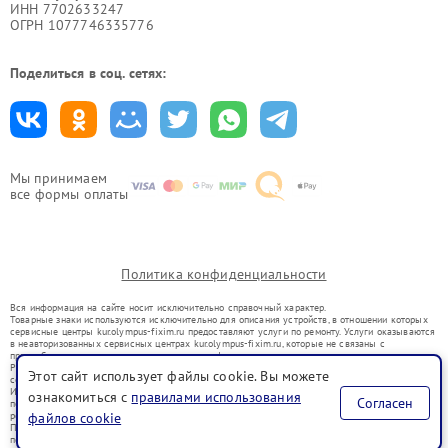
ИНН 7702633247
ОГРН 1077746335776
Поделиться в соц. сетях:
Мы принимаем
все формы оплаты
Политика конфиденциальности
Вся информация на сайте носит исключительно справочный характер.
Товарные знаки используются исключительно для описания устройств, в отношении которых
сервисные центры kur.olympus-fixim.ru предоставляют услуги по ремонту. Услуги оказываются
в неавторизованных сервисных центрах kur.olympus-fixim.ru, которые не связаны с
правообладателями товарных знаков или их официальными представителями.
Ремонт осуществляется для устройств, уже введенных в гражданский оборот в соответствии
Этот сайт использует файлы cookie. Вы можете
со статьей 1487 ГК РФ.
Использование товарных знаков не преследует цели индивидуализации услуг или введения
ознакомиться с
правилами использования
Согласен
потребителей в заблуждение, а служит для информирования о предоставляемых услугах по
ремонту техники указанных брендов.
файлов cookie
Представленная на сайте информация не является публичной офертой, определяемой
положениями Статьи 437(2) Гражданского кодекса РФ