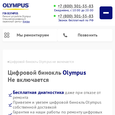
+7 (800) 301-55-83
Ежедневно, с 10:00 до 20:00
FIX-OLYMPUS
+7 (800) 301-55-83
Ремонт устройств Olympus
Специализированный
Звонок бесплатный по РФ
cервисный центр г.
Курган
Мы ремонтируем
Позвонить
ргане
Цифровой бинокль Olympus не включается
Цифровой бинокль
Olympus
Ремонт фотоаппаратов Olympus
Не включается
Бесплатная диагностика
даже при отказе от
ремонта
Привезем и увезем цифровой бинокль Olympus
собственной доставкой
Гарантия на наши работы по ремонту цифровых