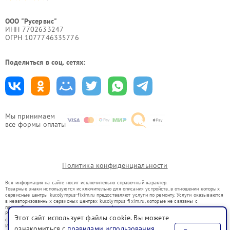
ООО "Русервис"
ИНН 7702633247
ОГРН 1077746335776
Поделиться в соц. сетях:
Мы принимаем
все формы оплаты
Политика конфиденциальности
Вся информация на сайте носит исключительно справочный характер.
Товарные знаки используются исключительно для описания устройств, в отношении которых
сервисные центры kur.olympus-fixim.ru предоставляют услуги по ремонту. Услуги оказываются
в неавторизованных сервисных центрах kur.olympus-fixim.ru, которые не связаны с
правообладателями товарных знаков или их официальными представителями.
Ремонт осуществляется для устройств, уже введенных в гражданский оборот в соответствии
Этот сайт использует файлы cookie. Вы можете
со статьей 1487 ГК РФ.
Использование товарных знаков не преследует цели индивидуализации услуг или введения
ознакомиться с
правилами использования