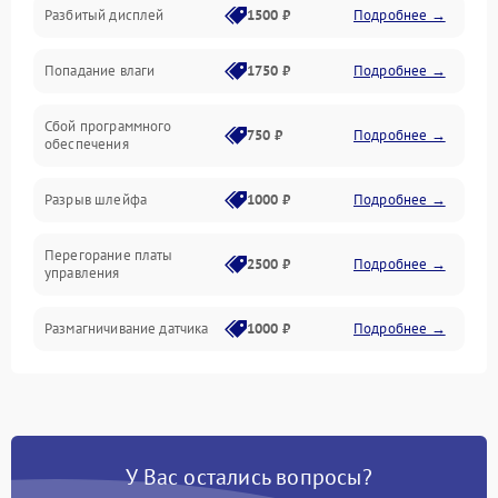
Разбитый дисплей
1500 ₽
Подробнее →
Механика
Попадание влаги
1750 ₽
Подробнее →
Управление
Сбой программного
Электропитание
750 ₽
Подробнее →
обеспечения
Корпус/Герметичность
Разрыв шлейфа
1000 ₽
Подробнее →
Электроника/Механические
Перегорание платы
2500 ₽
Подробнее →
управления
Электроника/Оптика
Размагничивание датчика
1000 ₽
Подробнее →
Поломка инфракрасного
1500 ₽
Подробнее →
датчика
Неправильная передача
750 ₽
Подробнее →
У Вас остались вопросы?
цветов дисплея