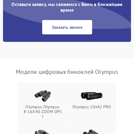
Оставьте заявку, мы свяжемся с Вами в ближайшее
Разрядка аккумулятора за
время
1000 ₽
Подробнее →
коркое время
Заказать звонок
Перегрев устройства
1500 ₽
Подробнее →
Модели цифровых биноклей Olympus
Olympus Olympus
Olympus 10x42 PRO
8-16X40 ZOOM DPS
I