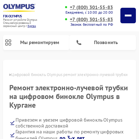
+7 (800) 301-55-83
Ежедневно, с 10:00 до 20:00
FIX-OLYMPUS
+7 (800) 301-55-83
Ремонт устройств Olympus
Специализированный
Звонок бесплатный по РФ
cервисный центр г.
Курган
Мы ремонтируем
Позвонить
ргане
Цифровой бинокль Olympus ремонт электронно-лучевой трубки
Ремонт электронно-лучевой трубки
Ремонт фотоаппаратов Olympus
на цифровом бинокле Olympus в
Кургане
Привезем и увезем цифровой бинокль Olympus
собственной доставкой
Гарантия на наши работы по ремонту цифровых
до 3-х лет
биноклей Olympus