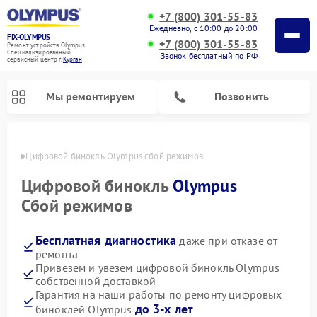
+7 (800) 301-55-83
Ежедневно, с 10:00 до 20:00
FIX-OLYMPUS
+7 (800) 301-55-83
Ремонт устройств Olympus
Специализированный
Звонок бесплатный по РФ
cервисный центр г.
Курган
Мы ремонтируем
Позвонить
ргане
Цифровой бинокль Olympus сбой режимов
Цифровой бинокль
Olympus
Сбой режимов
Ремонт фотоаппаратов Olympus
Бесплатная диагностика
даже при отказе от
ремонта
Привезем и увезем цифровой бинокль Olympus
собственной доставкой
Гарантия на наши работы по ремонту цифровых
до 3-х лет
биноклей Olympus