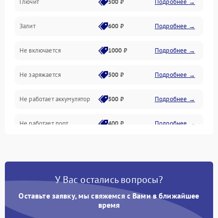
Глючит
500 ₽
Подробнее →
Матрица и оптика
Залит
600 ₽
Подробнее →
Питание и питание цепей
Не включается
1000 ₽
Подробнее →
Проблемы с картами памяти
Не заряжается
500 ₽
Подробнее →
Объективы
Не работает аккумулятор
500 ₽
Подробнее →
Программные сбои
Не работает порт
400 ₽
Подробнее →
Коммуникации и интерфейсы
Сломана матрица
800 ₽
Подробнее →
У Вас остались вопросы?
Оставьте заявку, мы свяжемся с Вами в ближайшее
время