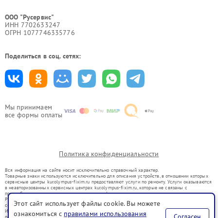
ООО "Русервис"
ИНН 7702633247
ОГРН 1077746335776
Поделиться в соц. сетях:
Мы принимаем
все формы оплаты
Политика конфиденциальности
Вся информация на сайте носит исключительно справочный характер.
Товарные знаки используются исключительно для описания устройств, в отношении которых
сервисные центры kur.olympus-fixim.ru предоставляют услуги по ремонту. Услуги оказываются
в неавторизованных сервисных центрах kur.olympus-fixim.ru, которые не связаны с
правообладателями товарных знаков или их официальными представителями.
Ремонт осуществляется для устройств, уже введенных в гражданский оборот в соответствии
Этот сайт использует файлы cookie. Вы можете
со статьей 1487 ГК РФ.
Использование товарных знаков не преследует цели индивидуализации услуг или введения
ознакомиться с
правилами использования
Согласен
потребителей в заблуждение, а служит для информирования о предоставляемых услугах по