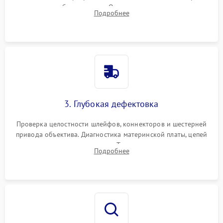
вспышки для безопасности. Очистка внутренних узлов от
Подробнее
пыли, песка и следов влаги с помощью спецсредств.
3. Глубокая дефектовка
Проверка целостности шлейфов, коннекторов и шестерней
привода объектива. Диагностика материнской платы, цепей
питания и картоприемника. Тестирование механизма
Подробнее
затвора и блока внутрикамерной стабилизации.