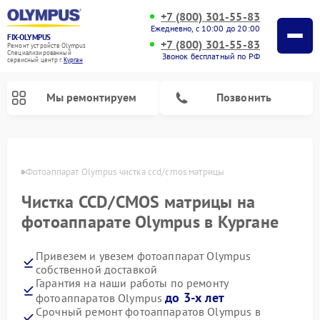
+7 (800) 301-55-83
Ежедневно, с 10:00 до 20:00
FIX-OLYMPUS
+7 (800) 301-55-83
Ремонт устройств Olympus
Специализированный
Звонок бесплатный по РФ
cервисный центр г.
Курган
Мы ремонтируем
Позвонить
ргане
Фотоаппарат Olympus чистка ccd/cmos матрицы
Чистка CCD/CMOS матрицы на
Ремонт цифровых биноклей Olympus
фотоаппарате Olympus в Кургане
Привезем и увезем фотоаппарат Olympus
собственной доставкой
Гарантия на наши работы по ремонту
до 3-х лет
фотоаппаратов Olympus
Срочный ремонт фотоаппаратов Olympus в