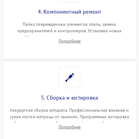
4. Компонентный ремонт
Пайка поврежденных элементов платы, замена
предохранителей и контроллеров. Установка новых
шлейфов, дисплея, механизма затвора или двигателя
Подробнее
автофокуса. Восстановление геометрии тубуса объектива
при заклинивании.
5. Сборка и юстировка
Аккуратная сборка аппарата. Профессиональная влажная и
сухая чистка матрицы от пылинок. Программная юстировка
рабочего отрезка, калибровка автофокуса, стабилизатора и
Подробнее
экспозамера с помощью сервисного ПО.