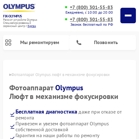
+7 (800) 301-55-83
Ежедневно, с 10:00 до 20:00
FIX-OLYMPUS
+7 (800) 301-55-83
Ремонт устройств Olympus
Специализированный
Звонок бесплатный по РФ
cервисный центр г.
Курган
Мы ремонтируем
Позвонить
ргане
Фотоаппарат Olympus люфт в механизме фокусировки
Фотоаппарат
Olympus
Ремонт цифровых биноклей Olympus
Люфт в механизме фокусировки
Бесплатная диагностика
даже при отказе от
ремонта
Привезем и увезем фотоаппарат Olympus
собственной доставкой
Гарантия на наши работы по ремонту