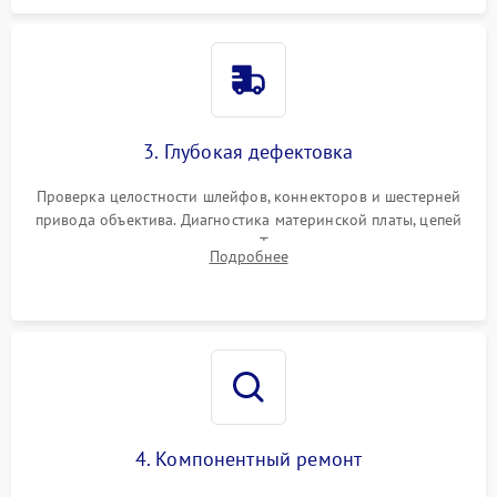
3. Глубокая дефектовка
Проверка целостности шлейфов, коннекторов и шестерней
привода объектива. Диагностика материнской платы, цепей
питания и картоприемника. Тестирование механизма
Подробнее
затвора и блока внутрикамерной стабилизации.
4. Компонентный ремонт