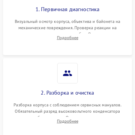
1. Первичная диагностика
Визуальный осмотр корпуса, объектива и байонета на
механические повреждения. Проверка реакции на
включение, считывание кодов ошибок. Оценка состояния
Подробнее
матрицы и затвора, проверка работы автофокуса и вспышки.
2. Разборка и очистка
Разборка корпуса с соблюдением сервисных мануалов.
Обязательный разряд высоковольтного конденсатора
вспышки для безопасности. Очистка внутренних узлов от
Подробнее
пыли, песка и следов влаги с помощью спецсредств.