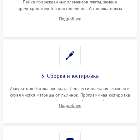
Пайка поврежденных элементов платы, замена
предохранителей и контроллеров. Установка новых
шлейфов, дисплея, механизма затвора или двигателя
Подробнее
автофокуса. Восстановление геометрии тубуса объектива
при заклинивании.
5. Сборка и юстировка
Аккуратная сборка аппарата. Профессиональная влажная и
сухая чистка матрицы от пылинок. Программная юстировка
рабочего отрезка, калибровка автофокуса, стабилизатора и
Подробнее
экспозамера с помощью сервисного ПО.