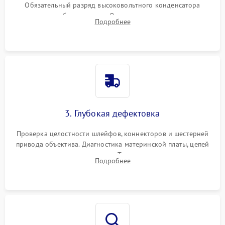
Обязательный разряд высоковольтного конденсатора
вспышки для безопасности. Очистка внутренних узлов от
Подробнее
пыли, песка и следов влаги с помощью спецсредств.
3. Глубокая дефектовка
Проверка целостности шлейфов, коннекторов и шестерней
привода объектива. Диагностика материнской платы, цепей
питания и картоприемника. Тестирование механизма
Подробнее
затвора и блока внутрикамерной стабилизации.