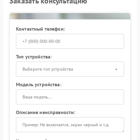
Заказать консультацию
Почему выбирают наш сервис
Olympus
Мы не используем универсальные решения. Все
Контактный телефон:
работы выполняются с учётом стандартов
производителя, что позволяет избежать повторных
обращений.
Тип устройства:
Выберите тип устройства
Модель устройства:
Описание неисправности: