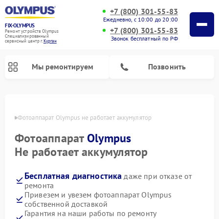
+7 (800) 301-55-83
Ежедневно, с 10:00 до 20:00
FIX-OLYMPUS
+7 (800) 301-55-83
Ремонт устройств Olympus
Специализированный
Звонок бесплатный по РФ
cервисный центр г.
Курган
Мы ремонтируем
Позвонить
ргане
Фотоаппарат Olympus не работает аккумулятор
Фотоаппарат
Olympus
Ремонт цифровых биноклей Olympus
Не работает аккумулятор
Бесплатная диагностика
даже при отказе от
ремонта
Привезем и увезем фотоаппарат Olympus
собственной доставкой
Гарантия на наши работы по ремонту