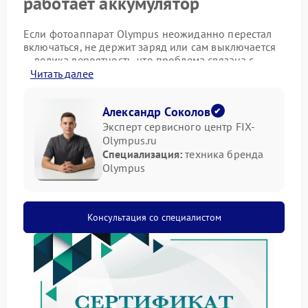
работает аккумулятор
Если фотоаппарат Olympus неожиданно перестал
включаться, не держит заряд или сам выключается
— велика вероятность, что проблема связана с
аккумулятором.
Читать далее
Наиболее частые проявления неполадок
аккумулятора:
Александр Соколов
Эксперт сервисного центр FIX-
Полное отсутствие реакции при нажатии кнопки
Olympus.ru
питания
Специализация:
техника бренда
Быстрая разрядка сразу после зарядки
Olympus
Невозможность зарядить батарею даже новым
устройством
Причины выхода из строя
Консультация со специалистом
аккумулятора
Причины могут быть разными, от заводского брака
до нарушений условий хранения. Во время
диагностики специалисты учитывают такие
факторы: