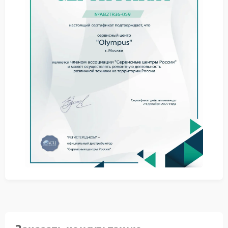
Механическое повреждение или падение
Использование неоригинального зарядного
устройства
Окисление контактов при попадании влаги
Естественный износ при длительной эксплуатации
В сервисный центр Olympus регулярно поступают
устройства с подобными неисправностями. Мы
производим точную диагностику, чтобы исключить
поломки материнской платы и других внутренних
компонентов.
Этапы ремонта аккумулятора
Ремонт Olympus, связанный с неполадками
аккумулятора, осуществляется в несколько этапов:
Первичная диагностика с использованием
тестовых аккумуляторов
Очистка и обработка контактной группы
Замена вышедшей из строя батареи на
оригинальную