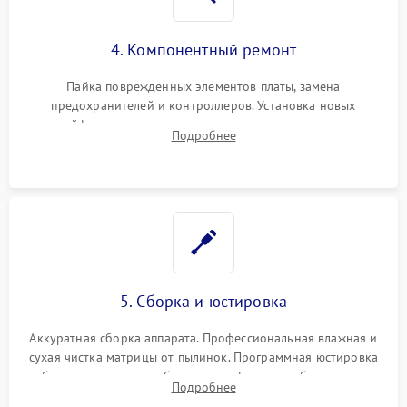
4. Компонентный ремонт
Пайка поврежденных элементов платы, замена
предохранителей и контроллеров. Установка новых
шлейфов, дисплея, механизма затвора или двигателя
Подробнее
автофокуса. Восстановление геометрии тубуса объектива
при заклинивании.
5. Сборка и юстировка
Аккуратная сборка аппарата. Профессиональная влажная и
сухая чистка матрицы от пылинок. Программная юстировка
рабочего отрезка, калибровка автофокуса, стабилизатора и
Подробнее
экспозамера с помощью сервисного ПО.