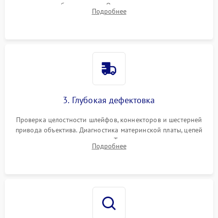
вспышки для безопасности. Очистка внутренних узлов от
Подробнее
пыли, песка и следов влаги с помощью спецсредств.
3. Глубокая дефектовка
Проверка целостности шлейфов, коннекторов и шестерней
привода объектива. Диагностика материнской платы, цепей
питания и картоприемника. Тестирование механизма
Подробнее
затвора и блока внутрикамерной стабилизации.