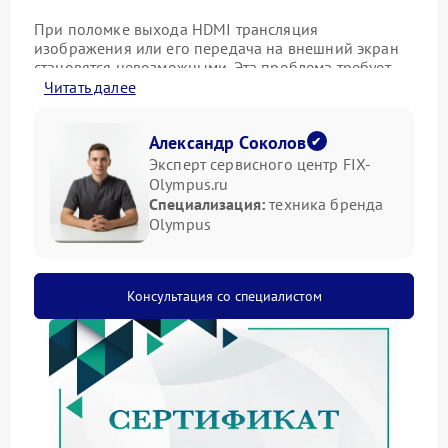
При поломке выхода HDMI трансляция
изображения или его передача на внешний экран
становятся невозможными. Эта проблема требует
профессионального подхода.
Читать далее
Возможные причины сбоя
Александр Соколов
Эксперт сервисного центр FIX-
Для определения точной причины необходима
Olympus.ru
аппаратная диагностика. Основные факторы
Специализация:
техника бренда
обычно таковы:
Olympus
Физическое повреждение разъема HDMI.
Выход из строя схемы, отвечающей за цифровой
видеовыход.
Консультация со специалистом
Программный сбой, влияющий на работу
интерфейса.
Правильный ремонт Olympus всегда начинается с
точного выявления неисправного компонента.
Самостоятельные попытки вскрытия обычно
приводят к осложнениям.