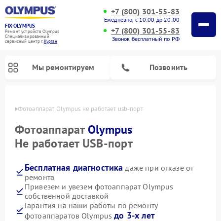
+7 (800) 301-55-83
Ежедневно, с 10:00 до 20:00
FIX-OLYMPUS
+7 (800) 301-55-83
Ремонт устройств Olympus
Специализированный
Звонок бесплатный по РФ
cервисный центр г.
Курган
Мы ремонтируем
Позвонить
ргане
Фотоаппарат Olympus не работает usb-порт
Фотоаппарат
Olympus
Не работает USB-порт
Ремонт цифровых биноклей Olympus
Бесплатная диагностика
даже при отказе от
ремонта
Привезем и увезем фотоаппарат Olympus
собственной доставкой
Гарантия на наши работы по ремонту
до 3-х лет
фотоаппаратов Olympus