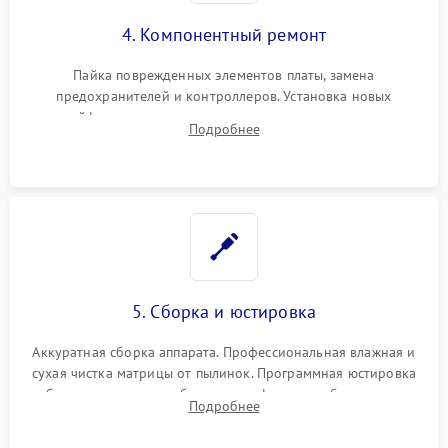
4. Компонентный ремонт
Пайка поврежденных элементов платы, замена
предохранителей и контроллеров. Установка новых
шлейфов, дисплея, механизма затвора или двигателя
Подробнее
автофокуса. Восстановление геометрии тубуса объектива
при заклинивании.
5. Сборка и юстировка
Аккуратная сборка аппарата. Профессиональная влажная и
сухая чистка матрицы от пылинок. Программная юстировка
рабочего отрезка, калибровка автофокуса, стабилизатора и
Подробнее
экспозамера с помощью сервисного ПО.