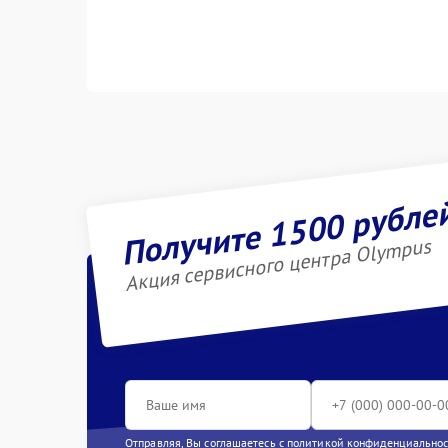
Получите 1500 рубле
Акция сервисного центра Olympus
Отправляя, Вы соглашаетесь с
политикой конфиденциально