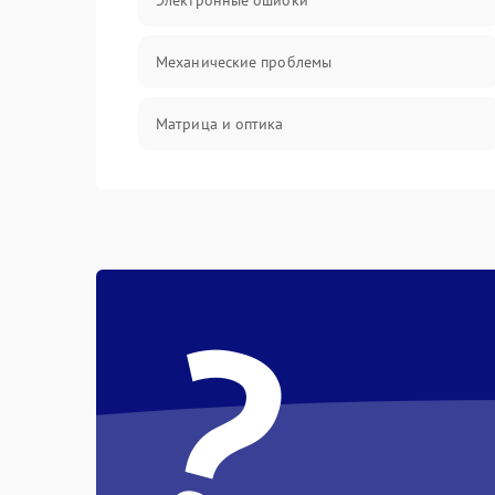
Электронные ошибки
Механические проблемы
Матрица и оптика
Питание и питание цепей
Проблемы с картами памяти
?
Объективы
Программные сбои
Коммуникации и интерфейсы