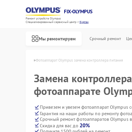
FIX-OLYMPUS
Ремонт устройств Olympus
Специализированный cервисный центр г.
Курган
Мы ремонтируем
Срочный ремонт
Це
 Olympus в Кургане
Фотоаппарат Olympus замена контроллера питания
Замена контроллера
фотоаппарате Olymp
Ремонт цифровых биноклей Olympus
Привезем и увезем фотоаппарат Olympus с
Гарантия на наши работы по ремонту фот
Срочный ремонт фотоаппаратов Olympus в
20%
Скидка для вас до
Получите 1500 рублей на ремонт