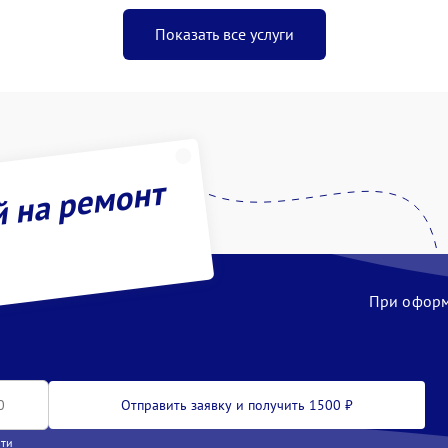
Показать все услуги
й на ремонт
При оформл
Отправить заявку и получить 1500 ₽
сти