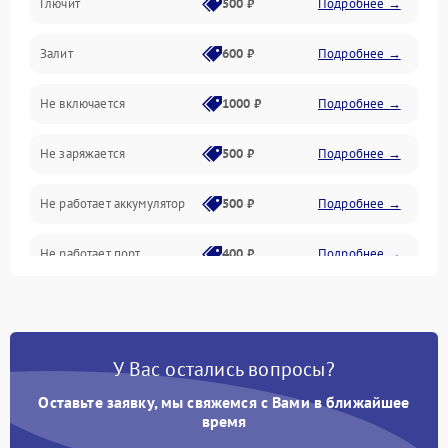
Глючит
500 ₽
Подробнее →
Матрица и оптика
Залит
600 ₽
Подробнее →
Питание и питание цепей
Не включается
1000 ₽
Подробнее →
Проблемы с картами памяти
Не заряжается
500 ₽
Подробнее →
Объективы
Не работает аккумулятор
500 ₽
Подробнее →
Программные сбои
Не работает порт
400 ₽
Подробнее →
Коммуникации и интерфейсы
Сломана матрица
800 ₽
Подробнее →
У Вас остались вопросы?
Оставьте заявку, мы свяжемся с Вами в ближайшее
время