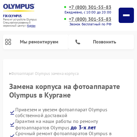
+7 (800) 301-55-83
Ежедневно, с 10:00 до 20:00
FIX-OLYMPUS
+7 (800) 301-55-83
Ремонт устройств Olympus
Специализированный
Звонок бесплатный по РФ
cервисный центр г.
Курган
Мы ремонтируем
Позвонить
ргане
Фотоаппарат Olympus замена корпуса
Замена корпуса на фотоаппарате
Ремонт цифровых биноклей Olympus
Olympus в Кургане
Привезем и увезем фотоаппарат Olympus
собственной доставкой
Гарантия на наши работы по ремонту
до 3-х лет
фотоаппаратов Olympus
Срочный ремонт фотоаппаратов Olympus в