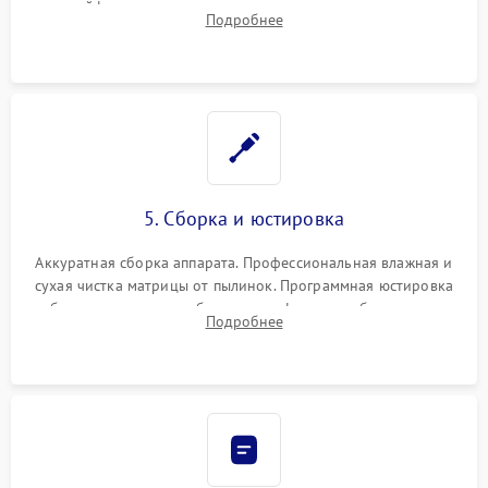
шлейфов, дисплея, механизма затвора или двигателя
Подробнее
автофокуса. Восстановление геометрии тубуса объектива
при заклинивании.
5. Сборка и юстировка
Аккуратная сборка аппарата. Профессиональная влажная и
сухая чистка матрицы от пылинок. Программная юстировка
рабочего отрезка, калибровка автофокуса, стабилизатора и
Подробнее
экспозамера с помощью сервисного ПО.