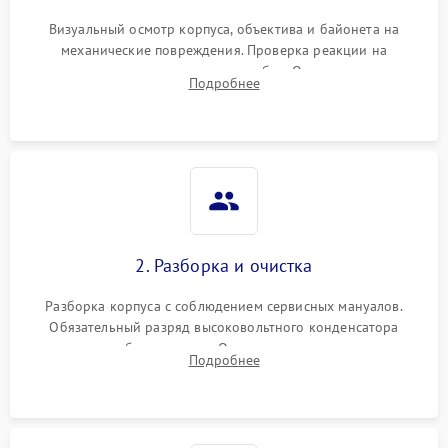
Визуальный осмотр корпуса, объектива и байонета на
механические повреждения. Проверка реакции на
включение, считывание кодов ошибок. Оценка состояния
Подробнее
матрицы и затвора, проверка работы автофокуса и вспышки.
2. Разборка и очистка
Разборка корпуса с соблюдением сервисных мануалов.
Обязательный разряд высоковольтного конденсатора
вспышки для безопасности. Очистка внутренних узлов от
Подробнее
пыли, песка и следов влаги с помощью спецсредств.