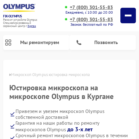
+7 (800) 301-55-83
Ежедневно, с 10:00 до 20:00
FIX-OLYMPUS
+7 (800) 301-55-83
Ремонт устройств Olympus
Специализированный
Звонок бесплатный по РФ
cервисный центр г.
Курган
Мы ремонтируем
Позвонить
ргане
Микроскоп Olympus юстировка микроскопа
Юстировка микроскопа на
Ремонт цифровых биноклей Olympus
Ремонт фотоаппаратов Olympus
микроскопе Olympus в Кургане
Привезем и увезем микроскоп Olympus
собственной доставкой
Гарантия на наши работы по ремонту
до 3-х лет
микроскопов Olympus
Срочный ремонт микроскопов Olympus в течении