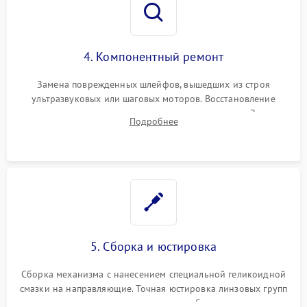
4. Компонентный ремонт
Замена поврежденных шлейфов, вышедших из строя
ультразвуковых или шаговых моторов. Восстановление
геометрии направляющих при заклинивании зума. Замена
Подробнее
неисправного блока диафрагмы, датчиков положения или
поврежденных линз.
5. Сборка и юстировка
Сборка механизма с нанесением специальной геликоидной
смазки на направляющие. Точная юстировка линзовых групп
программным или механическим способом для устранения