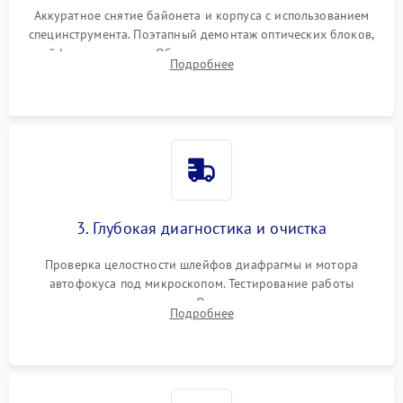
Аккуратное снятие байонета и корпуса с использованием
специнструмента. Поэтапный демонтаж оптических блоков,
шлейфов и приводов. Обязательная маркировка положения
Подробнее
линзовых групп для сохранения заводской центровки при
сборке.
3. Глубокая диагностика и очистка
Проверка целостности шлейфов диафрагмы и мотора
автофокуса под микроскопом. Тестирование работы
электромагнитного привода. Очистка оптических элементов
Подробнее
от пыли, следов влаги и грибка спецрастворами без
повреждения просветления.