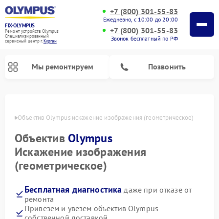
+7 (800) 301-55-83
Ежедневно, с 10:00 до 20:00
FIX-OLYMPUS
+7 (800) 301-55-83
Ремонт устройств Olympus
Специализированный
Звонок бесплатный по РФ
cервисный центр г.
Курган
Мы ремонтируем
Позвонить
ргане
Объектив Olympus искажение изображения (геометрическое)
Объектив
Olympus
Ремонт фотоаппаратов Olympus
Ремонт цифровых биноклей Olympus
Искажение изображения
(геометрическое)
Бесплатная диагностика
даже при отказе от
ремонта
Привезем и увезем объектив Olympus
собственной доставкой