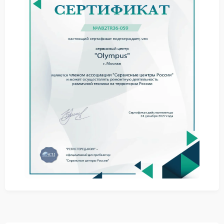
внутреннего положения оптики без поспешных
выводов.
Почему возникает искажение
Причиной может стать смещение линзового блока
после удара, износ внутренних креплений,
нарушение геометрии оправы или последствия
неудачного вмешательства. В сервисе Olympus
уточняют характер отклонения и определяют,
требуется ли регулировка, замена деталей или
комплексный ремонт.
диагностика геометрии кадра на тестовых мишенях
оценка положения оптических компонентов
настройка и итоговое тестирование результата
Что дает обращение к
специалистам
Когда работу выполняет сервисный центр Olympus,
владелец получает не только устранение
искажения, но и контроль резкости по полю кадра,