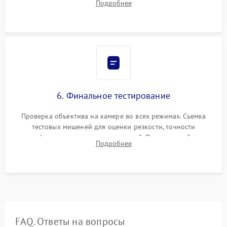
Подробнее
бэк
6. Финальное тестирование
Проверка объектива на камере во всех режимах. Съемка
тестовых мишеней для оценки резкости, точности
автофокуса и отсутствия искажений. Проверка работы
Подробнее
диафрагмы на закрытых значениях и тестирование
оптической стабилизации.
FAQ. Ответы на вопросы