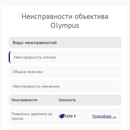
Неисправности объектива
Olympus
Виды неисправностей
Неисправность оптики
Общие поломки
Неисправность механики
Неисправности
Стоимость
Неисправность электроники (если объектив с мотором/
стабилизатором)
Появились царапины на
3500 ₽
Подробнее →
линзах
Прочие неисправности