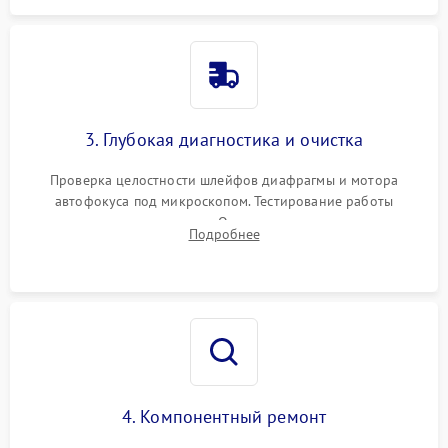
3. Глубокая диагностика и очистка
Проверка целостности шлейфов диафрагмы и мотора
автофокуса под микроскопом. Тестирование работы
электромагнитного привода. Очистка оптических элементов
Подробнее
от пыли, следов влаги и грибка спецрастворами без
повреждения просветления.
4. Компонентный ремонт