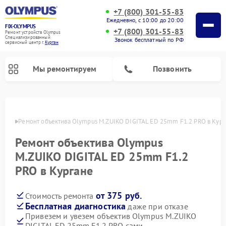
+7 (800) 301-55-83
Ежедневно, с 10:00 до 20:00
FIX-OLYMPUS
+7 (800) 301-55-83
Ремонт устройств Olympus
Специализированный
Звонок бесплатный по РФ
cервисный центр г.
Курган
Мы ремонтируем
Позвонить
ргане
Ремонт объектива Olympus M.ZUIKO DIGITAL ED 25mm F1.2 PRO в Кур
Ремонт объектива Olympus
Ремонт фотоаппаратов Olympus
Ремонт цифровых биноклей Olympus
M.ZUIKO DIGITAL ED 25mm F1.2
PRO в Кургане
от 375 руб.
Стоимость ремонта
Бесплатная диагностика
даже при отказе
Привезем и увезем объектив Olympus M.ZUIKO
DIGITAL ED 25mm F1.2 PRO сами