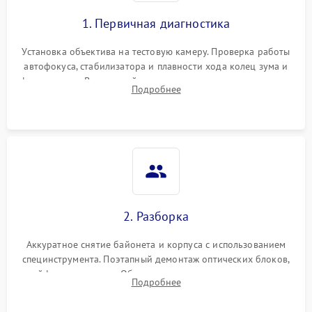
1. Первичная диагностика
Установка объектива на тестовую камеру. Проверка работы
автофокуса, стабилизатора и плавности хода колец зума и
фокусировки. Визуальный осмотр линз на наличие царапин,
Подробнее
грибка, пыли и оценка состояния контактов байонета.
2. Разборка
Аккуратное снятие байонета и корпуса с использованием
специнструмента. Поэтапный демонтаж оптических блоков,
шлейфов и приводов. Обязательная маркировка положения
Подробнее
линзовых групп для сохранения заводской центровки при
сборке.