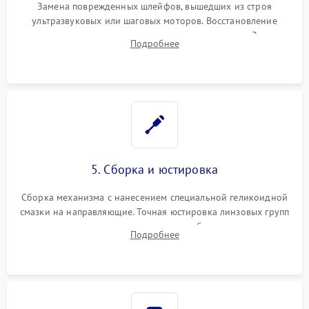
Замена поврежденных шлейфов, вышедших из строя
ультразвуковых или шаговых моторов. Восстановление
геометрии направляющих при заклинивании зума. Замена
Подробнее
неисправного блока диафрагмы, датчиков положения или
поврежденных линз.
5. Сборка и юстировка
Сборка механизма с нанесением специальной геликоидной
смазки на направляющие. Точная юстировка линзовых групп
программным или механическим способом для устранения
Подробнее
бэк