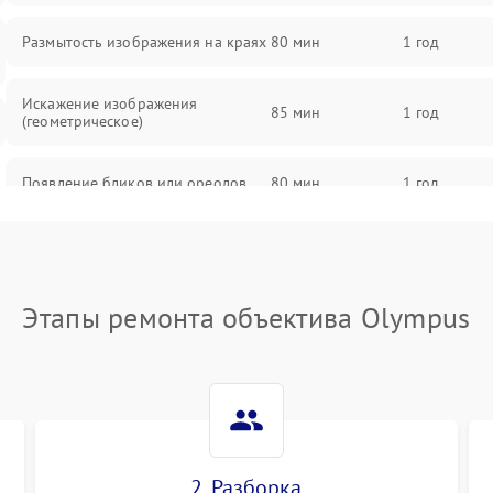
Размытость изображения на краях
80 мин
1 год
Искажение изображения
85 мин
1 год
(геометрическое)
Появление бликов или ореолов
80 мин
1 год
Проблемы с резкостью при всех
85 мин
1 год
фокусных расстояниях
Этапы ремонта объектива Olympus
2. Разборка