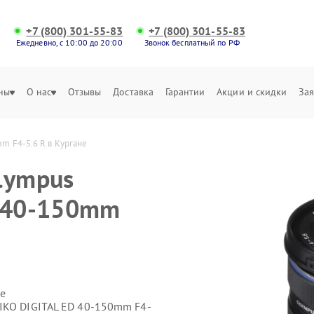
+7 (800) 301-55-83
+7 (800) 301-55-83
Ежедневно, с 10:00 до 20:00
Звонок бесплатный по РФ
ны
О нас
Отзывы
Доставка
Гарантии
Акции и скидки
Зая
m F4-5.6 R в Кургане
lympus
D 40-150mm
е
IKO DIGITAL ED 40-150mm F4-