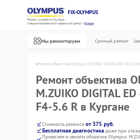
FIX-OLYMPUS
Ремонт устройств Olympus
Специализированный cервисный центр г.
Курган
Мы ремонтируем
Срочный ремонт
Це
в Olympus в Кургане
Ремонт объектива Olympus M.ZUIKO DIGITAL ED 40-150m
Ремонт объектива O
M.ZUIKO DIGITAL E
Ремонт фотоаппаратов Olympus
Ремонт цифровых биноклей Olympus
F4-5.6 R в Кургане
от 375 руб.
Стоимость ремонта
Бесплатная диагностика
даже при отказ
Привезем и увезем объектив Olympus M.ZU