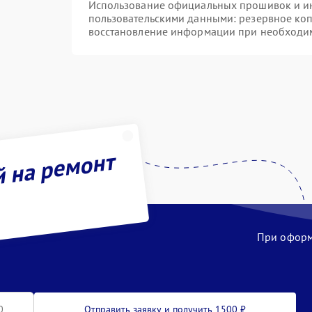
Использование официальных прошивок и инс
пользовательскими данными: резервное ко
восстановление информации при необходи
й на ремонт
При оформл
Отправить заявку и получить 1500 ₽