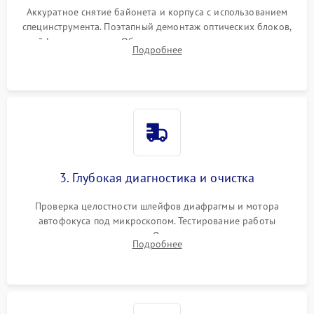
Аккуратное снятие байонета и корпуса с использованием
специнструмента. Поэтапный демонтаж оптических блоков,
шлейфов и приводов. Обязательная маркировка положения
Подробнее
линзовых групп для сохранения заводской центровки при
сборке.
3. Глубокая диагностика и очистка
Проверка целостности шлейфов диафрагмы и мотора
автофокуса под микроскопом. Тестирование работы
электромагнитного привода. Очистка оптических элементов
Подробнее
от пыли, следов влаги и грибка спецрастворами без
повреждения просветления.