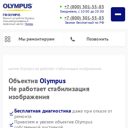
+7 (800) 301-55-83
Ежедневно, с 10:00 до 20:00
FIX-OLYMPUS
+7 (800) 301-55-83
Ремонт устройств Olympus
Специализированный
Звонок бесплатный по РФ
cервисный центр г.
Курган
Мы ремонтируем
Позвонить
е
Объектив Olympus не работает стабилизация изображения
Объектив
Olympus
Ремонт фотоаппаратов Olympus
Ремонт цифровых биноклей Olympus
Не работает стабилизация
изображения
Бесплатная диагностика
даже при отказе от
ремонта
Привезем и увезем объектив Olympus
собственной доставкой