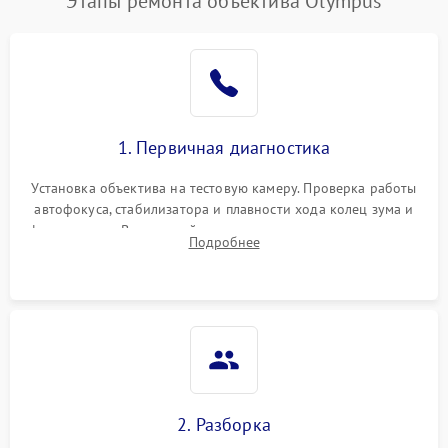
Этапы ремонта объектива Olympus
1. Первичная диагностика
Установка объектива на тестовую камеру. Проверка работы
автофокуса, стабилизатора и плавности хода колец зума и
фокусировки. Визуальный осмотр линз на наличие царапин,
Подробнее
грибка, пыли и оценка состояния контактов байонета.
2. Разборка