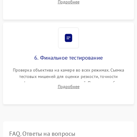
Подробнее
бэк
6. Финальное тестирование
Проверка объектива на камере во всех режимах. Съемка
тестовых мишеней для оценки резкости, точности
автофокуса и отсутствия искажений. Проверка работы
Подробнее
диафрагмы на закрытых значениях и тестирование
оптической стабилизации.
FAQ. Ответы на вопросы