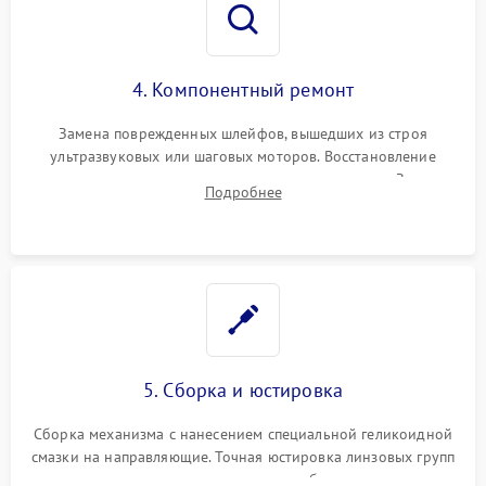
4. Компонентный ремонт
Замена поврежденных шлейфов, вышедших из строя
ультразвуковых или шаговых моторов. Восстановление
геометрии направляющих при заклинивании зума. Замена
Подробнее
неисправного блока диафрагмы, датчиков положения или
поврежденных линз.
5. Сборка и юстировка
Сборка механизма с нанесением специальной геликоидной
смазки на направляющие. Точная юстировка линзовых групп
программным или механическим способом для устранения