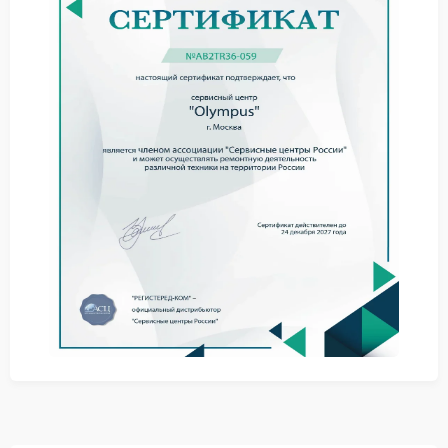
стабилизации со временем.
Для точной диагностики стоит обратиться в сервис
Olympus. Специалисты проведут тестирование всех
систем объектива и определят, требуется ли
вмешательство. Это позволит избежать лишних
манипуляций и сфокусироваться на реальной
причине неполадки.
Ремонт Olympus лучше доверить профессионалам:
попытка самостоятельного вмешательства может
привести к дополнительным повреждениям и
увеличить итоговую стоимость восстановления
функции стабилизации. Квалифицированные
мастера обладают необходимым оборудованием и
опытом для аккуратной работы с оптическими
компонентами.
Компания FIX‑OLYMPUS предлагает услуги по
диагностике и ремонту стабилизационных систем
объективов. Ее специалисты оперативно выявляют
неисправности и восстанавливают
работоспособность устройств с соблюдением
заводских стандартов.