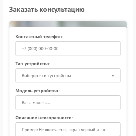
Если проблема не устраняется после первичных
Заказать консультацию
мер, стоит посетить сервисный центр Olympus. Там
предоставят расширенную поддержку — от замены
отдельных компонентов до комплексного
обслуживания с калибровкой системы
стабилизации.
Контактный телефон:
Тип устройства:
Выберите тип устройства
Модель устройства:
Описание неисправности: