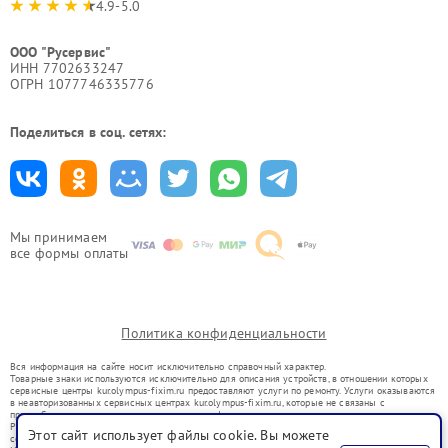
4.9-5.0
ООО "Русервис"
ИНН 7702633247
ОГРН 1077746335776
Поделиться в соц. сетях:
Мы принимаем
все формы оплаты
Политика конфиденциальности
Вся информация на сайте носит исключительно справочный характер.
Товарные знаки используются исключительно для описания устройств, в отношении которых
сервисные центры kur.olympus-fixim.ru предоставляют услуги по ремонту. Услуги оказываются
в неавторизованных сервисных центрах kur.olympus-fixim.ru, которые не связаны с
правообладателями товарных знаков или их официальными представителями.
Ремонт осуществляется для устройств, уже введенных в гражданский оборот в соответствии
Этот сайт использует файлы cookie. Вы можете
со статьей 1487 ГК РФ.