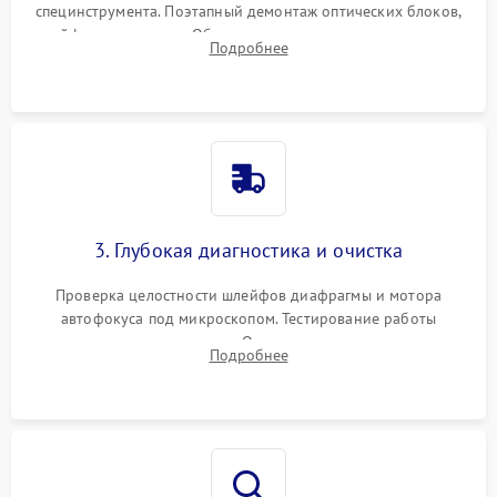
специнструмента. Поэтапный демонтаж оптических блоков,
шлейфов и приводов. Обязательная маркировка положения
Подробнее
линзовых групп для сохранения заводской центровки при
сборке.
3. Глубокая диагностика и очистка
Проверка целостности шлейфов диафрагмы и мотора
автофокуса под микроскопом. Тестирование работы
электромагнитного привода. Очистка оптических элементов
Подробнее
от пыли, следов влаги и грибка спецрастворами без
повреждения просветления.