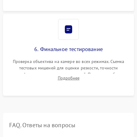
6. Финальное тестирование
Проверка объектива на камере во всех режимах. Съемка
тестовых мишеней для оценки резкости, точности
автофокуса и отсутствия искажений. Проверка работы
Подробнее
диафрагмы на закрытых значениях и тестирование
оптической стабилизации.
FAQ. Ответы на вопросы