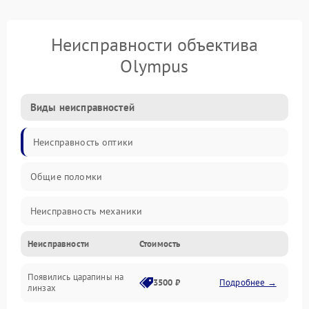
Неисправности объектива
Olympus
Виды неисправностей
Неисправность оптики
Общие поломки
Неисправность механики
Неисправности
Стоимость
Неисправность электроники (если объектив с мотором/
стабилизатором)
Появились царапины на
3500 ₽
Подробнее →
линзах
Прочие неисправности