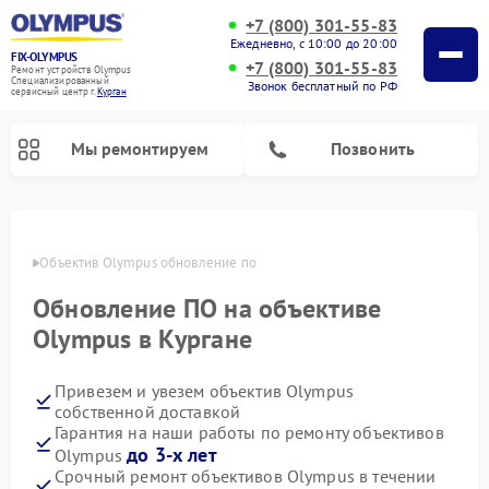
+7 (800) 301-55-83
Ежедневно, с 10:00 до 20:00
FIX-OLYMPUS
+7 (800) 301-55-83
Ремонт устройств Olympus
Специализированный
Звонок бесплатный по РФ
cервисный центр г.
Курган
Мы ремонтируем
Позвонить
ргане
Объектив Olympus обновление по
Обновление ПО на объективе
Ремонт фотоаппаратов Olympus
Ремонт цифровых биноклей Olympus
Olympus в Кургане
Привезем и увезем объектив Olympus
собственной доставкой
Гарантия на наши работы по ремонту объективов
до 3-х лет
Olympus
Срочный ремонт объективов Olympus в течении