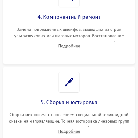
4. Компонентный ремонт
Замена поврежденных шлейфов, вышедших из строя
ультразвуковых или шаговых моторов. Восстановление
геометрии направляющих при заклинивании зума. Замена
Подробнее
неисправного блока диафрагмы, датчиков положения или
поврежденных линз.
5. Сборка и юстировка
Сборка механизма с нанесением специальной геликоидной
смазки на направляющие. Точная юстировка линзовых групп
программным или механическим способом для устранения
Подробнее
бэк