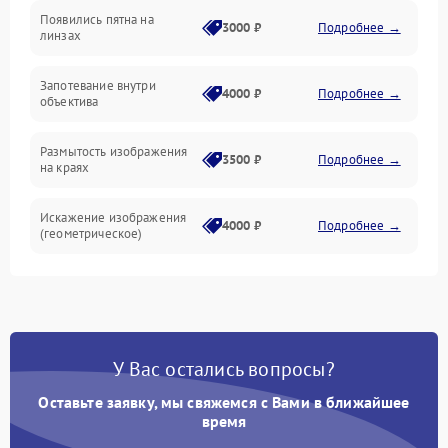
Появились пятна на
3000 ₽
Подробнее →
линзах
Запотевание внутри
4000 ₽
Подробнее →
объектива
Размытость изображения
3500 ₽
Подробнее →
на краях
Искажение изображения
4000 ₽
Подробнее →
(геометрическое)
Появление бликов или
3500 ₽
Подробнее →
ореолов
Проблемы с резкостью
У Вас остались вопросы?
при всех фокусных
4500 ₽
Подробнее →
расстояниях
Оставьте заявку, мы свяжемся с Вами в ближайшее
время