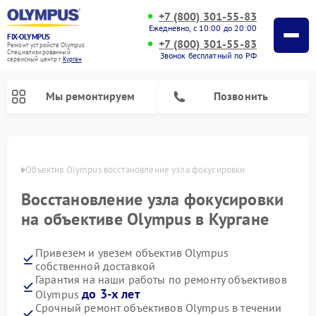
+7 (800) 301-55-83
Ежедневно, с 10:00 до 20:00
FIX-OLYMPUS
+7 (800) 301-55-83
Ремонт устройств Olympus
Специализированный
Звонок бесплатный по РФ
cервисный центр г.
Курган
Мы ремонтируем
Позвонить
ргане
Объектив Olympus восстановление узла фокусировки
Восстановление узла фокусировки
Ремонт фотоаппаратов Olympus
Ремонт цифровых биноклей Olympus
на объективе Olympus в Кургане
Привезем и увезем объектив Olympus
собственной доставкой
Гарантия на наши работы по ремонту объективов
до 3-х лет
Olympus
Срочный ремонт объективов Olympus в течении