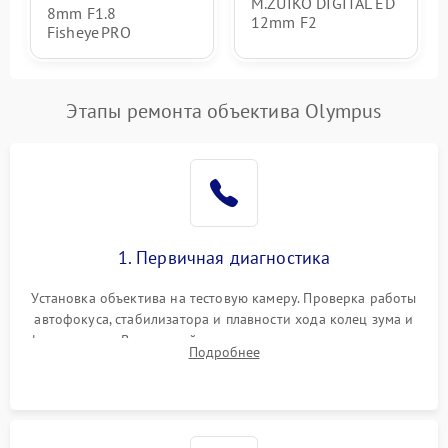
M.ZUIKO DIGITAL ED
8mm F1.8
12mm F2
Fisheye PRO
Этапы ремонта объектива Olympus
1. Первичная диагностика
Установка объектива на тестовую камеру. Проверка работы
автофокуса, стабилизатора и плавности хода колец зума и
фокусировки. Визуальный осмотр линз на наличие царапин,
Подробнее
грибка, пыли и оценка состояния контактов байонета.