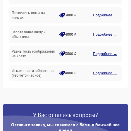
Появились пятна на
3000 ₽
Подробнее →
линзах
Запотевание внутри
4000 ₽
Подробнее →
объектива
Размытость изображения
3500 ₽
Подробнее →
на краях
Искажение изображения
4000 ₽
Подробнее →
(геометрическое)
Появление бликов или
3500 ₽
Подробнее →
ореолов
Проблемы с резкостью
У Вас остались вопросы?
при всех фокусных
4500 ₽
Подробнее →
расстояниях
Оставьте заявку, мы свяжемся с Вами в ближайшее
время