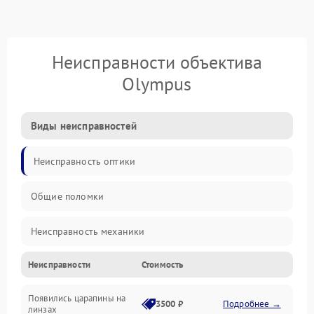
Неисправности объектива
Olympus
Виды неисправностей
Неисправность оптики
Общие поломки
Неисправность механики
Неисправности
Стоимость
Неисправность электроники (если объектив с мотором/
стабилизатором)
Появились царапины на
3500 ₽
Подробнее →
линзах
Прочие неисправности