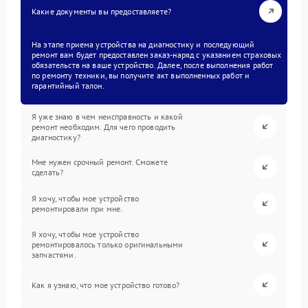
Какие документы вы предоставляете?
На этапе приема устройства на диагностику и последующий
ремонт вам будет предоставлен заказ-наряд с указанием страховых
обязательств на ваше устройство. Далее, после выполнения работ
по ремонту техники, вы получите акт выполненных работ и
гарантийный талон.
Я уже знаю в чем неисправность и какой
ремонт необходим. Для чего проводить
диагностику?
Мне нужен срочный ремонт. Сможете
сделать?
Я хочу, чтобы мое устройство
ремонтировали при мне.
Я хочу, чтобы мое устройство
ремонтировалось только оригинальными
запчастями.
Как я узнаю, что мое устройство готово?