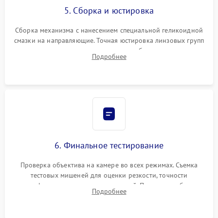
5. Сборка и юстировка
Сборка механизма с нанесением специальной геликоидной
смазки на направляющие. Точная юстировка линзовых групп
программным или механическим способом для устранения
Подробнее
бэк
6. Финальное тестирование
Проверка объектива на камере во всех режимах. Съемка
тестовых мишеней для оценки резкости, точности
автофокуса и отсутствия искажений. Проверка работы
Подробнее
диафрагмы на закрытых значениях и тестирование
оптической стабилизации.