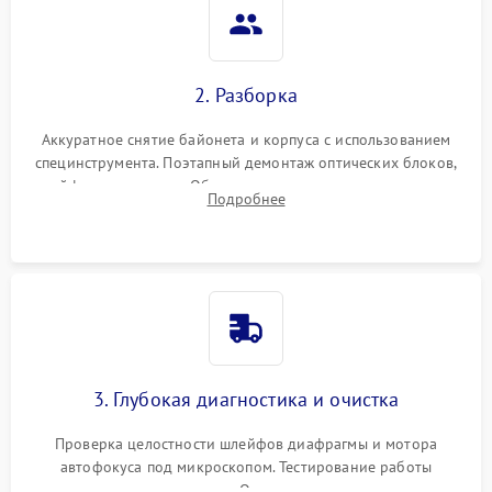
2. Разборка
Аккуратное снятие байонета и корпуса с использованием
специнструмента. Поэтапный демонтаж оптических блоков,
шлейфов и приводов. Обязательная маркировка положения
Подробнее
линзовых групп для сохранения заводской центровки при
сборке.
3. Глубокая диагностика и очистка
Проверка целостности шлейфов диафрагмы и мотора
автофокуса под микроскопом. Тестирование работы
электромагнитного привода. Очистка оптических элементов