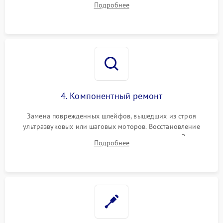
Подробнее
от пыли, следов влаги и грибка спецрастворами без
повреждения просветления.
4. Компонентный ремонт
Замена поврежденных шлейфов, вышедших из строя
ультразвуковых или шаговых моторов. Восстановление
геометрии направляющих при заклинивании зума. Замена
Подробнее
неисправного блока диафрагмы, датчиков положения или
поврежденных линз.