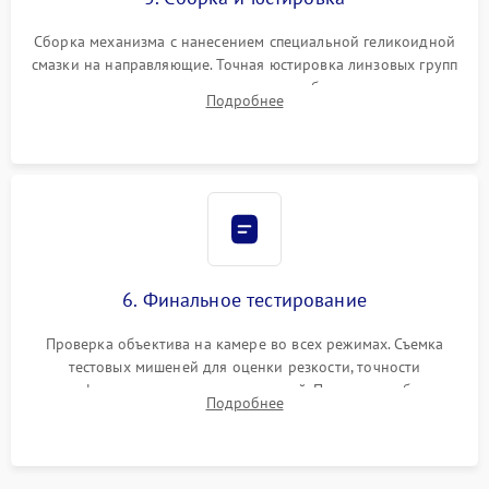
Сборка механизма с нанесением специальной геликоидной
смазки на направляющие. Точная юстировка линзовых групп
программным или механическим способом для устранения
Подробнее
бэк
6. Финальное тестирование
Проверка объектива на камере во всех режимах. Съемка
тестовых мишеней для оценки резкости, точности
автофокуса и отсутствия искажений. Проверка работы
Подробнее
диафрагмы на закрытых значениях и тестирование
оптической стабилизации.