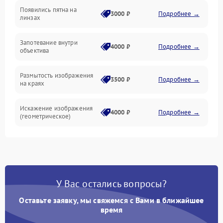
Появились пятна на
3000 ₽
Подробнее →
линзах
Запотевание внутри
4000 ₽
Подробнее →
объектива
Размытость изображения
3500 ₽
Подробнее →
на краях
Искажение изображения
4000 ₽
Подробнее →
(геометрическое)
Появление бликов или
3500 ₽
Подробнее →
ореолов
Проблемы с резкостью
У Вас остались вопросы?
при всех фокусных
4500 ₽
Подробнее →
расстояниях
Оставьте заявку, мы свяжемся с Вами в ближайшее
время