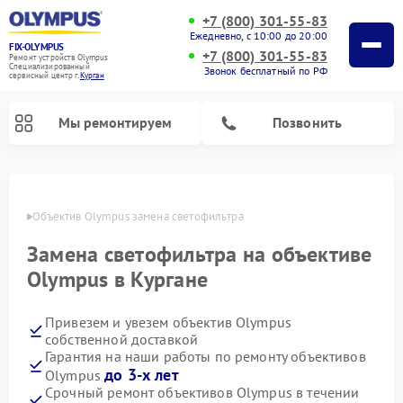
+7 (800) 301-55-83
Ежедневно, с 10:00 до 20:00
FIX-OLYMPUS
+7 (800) 301-55-83
Ремонт устройств Olympus
Специализированный
Звонок бесплатный по РФ
cервисный центр г.
Курган
Мы ремонтируем
Позвонить
ргане
Объектив Olympus замена светофильтра
Замена светофильтра на объективе
Ремонт фотоаппаратов Olympus
Ремонт цифровых биноклей Olympus
Olympus в Кургане
Привезем и увезем объектив Olympus
собственной доставкой
Гарантия на наши работы по ремонту объективов
до 3-х лет
Olympus
Срочный ремонт объективов Olympus в течении