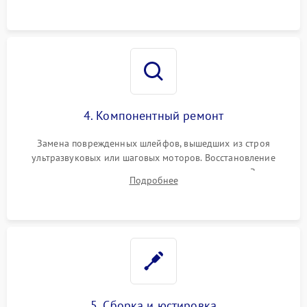
повреждения просветления.
4. Компонентный ремонт
Замена поврежденных шлейфов, вышедших из строя
ультразвуковых или шаговых моторов. Восстановление
геометрии направляющих при заклинивании зума. Замена
Подробнее
неисправного блока диафрагмы, датчиков положения или
поврежденных линз.
5. Сборка и юстировка