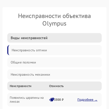
Неисправности объектива
Olympus
Виды неисправностей
Неисправность оптики
Общие поломки
Неисправность механики
Неисправности
Стоимость
Неисправность электроники (если объектив с мотором/
стабилизатором)
Появились царапины на
3500 ₽
Подробнее →
линзах
Прочие неисправности