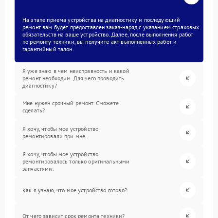
На этапе приема устройства на диагностику и последующий
ремонт вам будет предоставлен заказ-наряд с указанием страховых
обязательств на ваше устройство. Далее, после выполнения работ
по ремонту техники, вы получите акт выполненных работ и
гарантийный талон.
Я уже знаю в чем неисправность и какой
ремонт необходим. Для чего проводить
диагностику?
Мне нужен срочный ремонт. Сможете
сделать?
Я хочу, чтобы мое устройство
ремонтировали при мне.
Я хочу, чтобы мое устройство
ремонтировалось только оригинальными
запчастями.
Как я узнаю, что мое устройство готово?
От чего зависит срок ремонта техники?