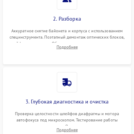
2. Разборка
Аккуратное снятие байонета и корпуса с использованием
специнструмента. Поэтапный демонтаж оптических блоков,
шлейфов и приводов. Обязательная маркировка положения
Подробнее
линзовых групп для сохранения заводской центровки при
сборке.
3. Глубокая диагностика и очистка
Проверка целостности шлейфов диафрагмы и мотора
автофокуса под микроскопом. Тестирование работы
электромагнитного привода. Очистка оптических элементов
Подробнее
от пыли, следов влаги и грибка спецрастворами без