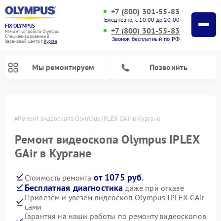
+7 (800) 301-55-83
Ежедневно, с 10:00 до 20:00
FIX-OLYMPUS
+7 (800) 301-55-83
Ремонт устройств Olympus
Специализированный
Звонок бесплатный по РФ
cервисный центр г.
Курган
Мы ремонтируем
Позвонить
ргане
Ремонт видеоскопа Olympus IPLEX GAir в Кургане
Ремонт видеоскопа Olympus IPLEX
Ремонт цифровых биноклей Olympus
Ремонт фотоаппаратов Olympus
GAir в Кургане
от 1075 руб.
Стоимость ремонта
Бесплатная диагностика
даже при отказе
Привезем и увезем видеоскоп Olympus IPLEX GAir
сами
Гарантия на наши работы по ремонту видеоскопов