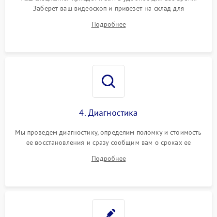
Заберет ваш видеоскоп и привезет на склад для
диагностики.
каз записи видео
1250 ₽
Подробнее →
Подробнее
Проблемы с
1000 ₽
Подробнее →
подключением к ПК
Сбой программного
750 ₽
Подробнее →
обеспечения
Перегрев устройства
1500 ₽
Подробнее →
4. Диагностика
Неисправность системы
Мы проведем диагностику, определим поломку и стоимость
1250 ₽
Подробнее →
питания
ее восстановления и сразу сообщим вам о сроках ее
устранения
Подробнее