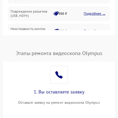
Оптика
Повреждение разъемов
500 ₽
Подробнее →
(USB, HDMI)
Программное обеспечение
Неисправность кнопок
Электроника/Механические
500 ₽
Подробнее →
управления
Датчики
Проблемы с пайкой на
1000 ₽
Подробнее →
плате
Этапы ремонта видеоскопа Olympus
Электронные компоненты
Неисправность
3000 ₽
Подробнее →
процессора
Неисправность системы
1500 ₽
Подробнее →
фокусировки
1. Вы оставляете заявку
Проблемы с передачей
1000 ₽
Подробнее →
Оставьте заявку на ремонт видеоскопа Olympus
изображения
Неисправность Wi-Fi-
1500 ₽
Подробнее →