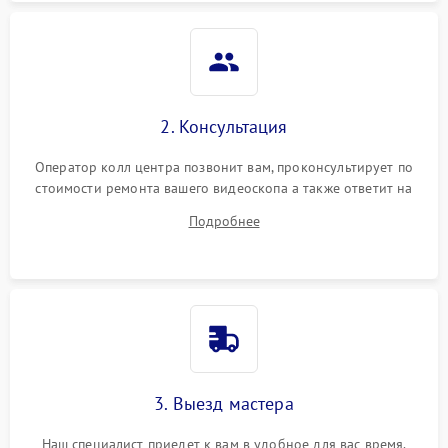
модуля (если есть)
Повреждение внутренних
500 ₽
Подробнее →
проводов
Неисправность системы
2. Консультация
1000 ₽
Подробнее →
охлаждения
Оператор колл центра позвонит вам, проконсультирует по
стоимости ремонта вашего видеоскопа а также ответит на
Неисправность
500 ₽
Подробнее →
индикаторов
все ваши вопросы.
Подробнее
Повреждение печатной
1500 ₽
Подробнее →
платы
Неисправность системы
1500 ₽
Подробнее →
записи (если есть)
Повреждение дисплея
1500 ₽
Подробнее →
3. Выезд мастера
Неисправность подсветки
1250 ₽
Подробнее →
Наш специалист приедет к вам в удобное для вас время.