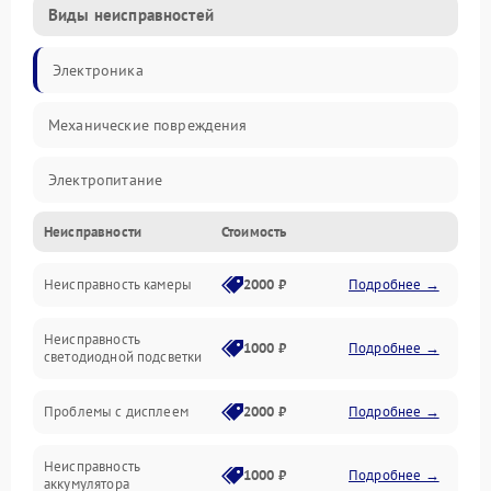
Виды неисправностей
Электроника
Механические повреждения
Электропитание
Неисправности
Стоимость
Видео
Неисправность камеры
2000 ₽
Подробнее →
Хранение данных
Неисправность
Управление
1000 ₽
Подробнее →
светодиодной подсветки
Электроника/Оптика
Проблемы с дисплеем
2000 ₽
Подробнее →
Корпус/Герметичность
Неисправность
1000 ₽
Подробнее →
аккумулятора