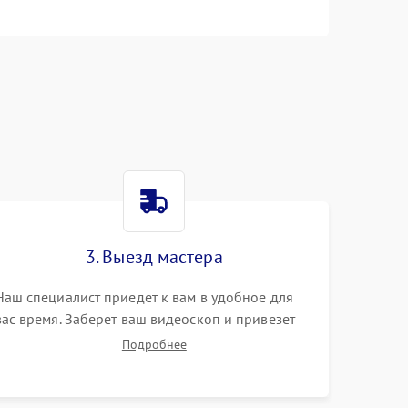
500 ₽
Подробнее →
1000 ₽
Подробнее →
3000 ₽
Подробнее →
1500 ₽
Подробнее →
1000 ₽
Подробнее →
3. Выезд мастера
Наш специалист приедет к вам в удобное для
1500 ₽
Подробнее →
вас время. Заберет ваш видеоскоп и привезет
на склад для диагностики.
Подробнее
500 ₽
Подробнее →