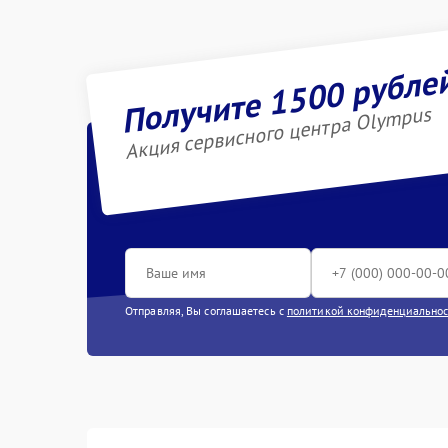
Получите 1500 рубле
Акция сервисного центра Olympus
Отправляя, Вы соглашаетесь с
политикой конфиденциально