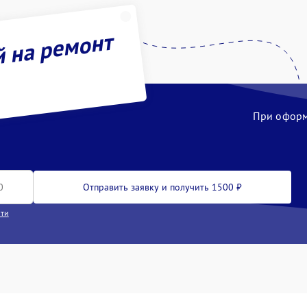
й на ремонт
При оформл
Отправить заявку и получить 1500 ₽
сти