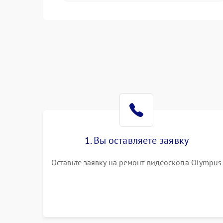
Электроника/Оптика
Корпус/Герметичность
Оптика
Программное обеспечение
Электроника/Механические
1. Вы оставляете заявку
Датчики
Оставьте заявку на ремонт видеоскопа Olympus
Электронные компоненты