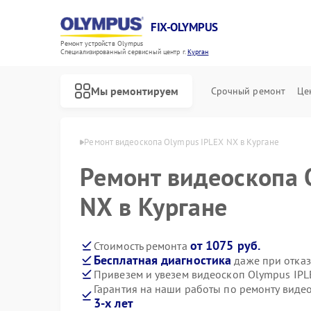
FIX-OLYMPUS
Ремонт устройств Olympus
Специализированный cервисный центр г.
Курган
Мы ремонтируем
Срочный ремонт
Це
в Olympus в Кургане
Ремонт видеоскопа Olympus IPLEX NX в Кургане
Ремонт видеоскопа 
NX в Кургане
Ремонт фотоаппаратов Olympus
Ремонт цифровых биноклей Olympus
от 1075 руб.
Стоимость ремонта
Бесплатная диагностика
даже при отказ
Привезем и увезем видеоскоп Olympus IPL
Гарантия на наши работы по ремонту вид
3-х лет