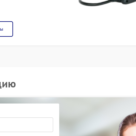
ны
цию