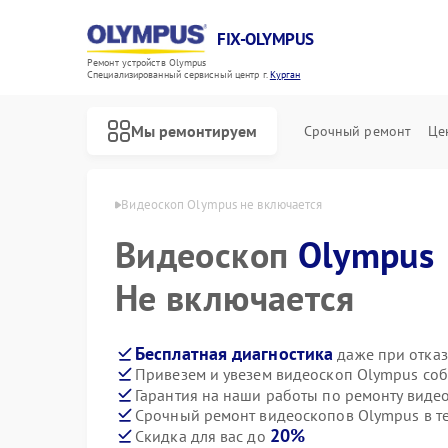
FIX-OLYMPUS
Ремонт устройств Olympus
Специализированный cервисный центр г.
Курган
Мы ремонтируем
Срочный ремонт
Це
в Olympus в Кургане
Видеоскоп Olympus не включается
Видеоскоп
Olympus
Не включается
Ремонт фотоаппаратов Olympus
Ремонт цифровых биноклей Olympus
Бесплатная диагностика
даже при отказ
Привезем и увезем видеоскоп Olympus соб
Гарантия на наши работы по ремонту вид
Срочный ремонт видеоскопов Olympus в т
20%
Скидка для вас до