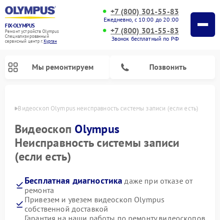
+7 (800) 301-55-83
Ежедневно, с 10:00 до 20:00
FIX-OLYMPUS
+7 (800) 301-55-83
Ремонт устройств Olympus
Специализированный
Звонок бесплатный по РФ
cервисный центр г.
Курган
Мы ремонтируем
Позвонить
ргане
Видеоскоп Olympus неисправность системы записи (если есть)
Видеоскоп
Olympus
Неисправность системы записи
Ремонт цифровых биноклей Olympus
Ремонт фотоаппаратов Olympus
(если есть)
Бесплатная диагностика
даже при отказе от
ремонта
Привезем и увезем видеоскоп Olympus
собственной доставкой
Гарантия на наши работы по ремонту видеоскопов