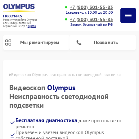
+7 (800) 301-55-83
Ежедневно, с 10:00 до 20:00
FIX-OLYMPUS
+7 (800) 301-55-83
Ремонт устройств Olympus
Специализированный
Звонок бесплатный по РФ
cервисный центр г.
Курган
Мы ремонтируем
Позвонить
ргане
Видеоскоп Olympus неисправность светодиодной подсветки
Видеоскоп
Olympus
Ремонт цифровых биноклей Olympus
Ремонт фотоаппаратов Olympus
Неисправность светодиодной
подсветки
Бесплатная диагностика
даже при отказе от
ремонта
Привезем и увезем видеоскоп Olympus
собственной доставкой