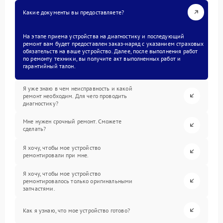
Какие документы вы предоставляете?
На этапе приема устройства на диагностику и последующий
ремонт вам будет предоставлен заказ-наряд с указанием страховых
обязательств на ваше устройство. Далее, после выполнения работ
по ремонту техники, вы получите акт выполненных работ и
гарантийный талон.
Я уже знаю в чем неисправность и какой
ремонт необходим. Для чего проводить
диагностику?
Мне нужен срочный ремонт. Сможете
сделать?
Я хочу, чтобы мое устройство
ремонтировали при мне.
Я хочу, чтобы мое устройство
ремонтировалось только оригинальными
запчастями.
Как я узнаю, что мое устройство готово?