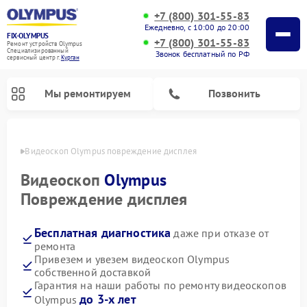
+7 (800) 301-55-83
Ежедневно, с 10:00 до 20:00
FIX-OLYMPUS
+7 (800) 301-55-83
Ремонт устройств Olympus
Специализированный
Звонок бесплатный по РФ
cервисный центр г.
Курган
Мы ремонтируем
Позвонить
ргане
Видеоскоп Olympus повреждение дисплея
Видеоскоп
Olympus
Повреждение дисплея
Ремонт цифровых биноклей Olympus
Ремонт фотоаппаратов Olympus
Бесплатная диагностика
даже при отказе от
ремонта
Привезем и увезем видеоскоп Olympus
собственной доставкой
Гарантия на наши работы по ремонту видеоскопов
до 3-х лет
Olympus