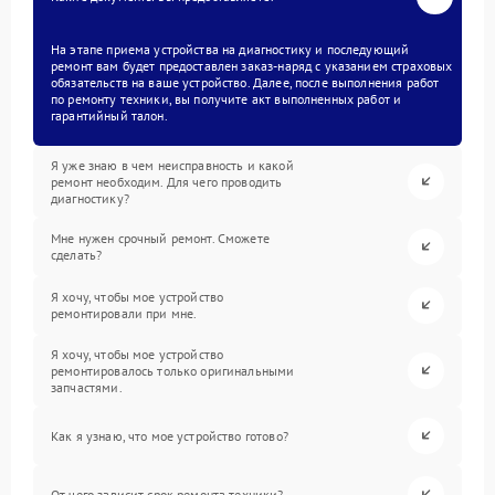
На этапе приема устройства на диагностику и последующий
ремонт вам будет предоставлен заказ-наряд с указанием страховых
обязательств на ваше устройство. Далее, после выполнения работ
по ремонту техники, вы получите акт выполненных работ и
гарантийный талон.
Я уже знаю в чем неисправность и какой
ремонт необходим. Для чего проводить
диагностику?
Мне нужен срочный ремонт. Сможете
сделать?
Я хочу, чтобы мое устройство
ремонтировали при мне.
Я хочу, чтобы мое устройство
ремонтировалось только оригинальными
запчастями.
Как я узнаю, что мое устройство готово?
От чего зависит срок ремонта техники?