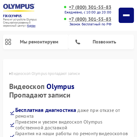
+7 (800) 301-55-83
Ежедневно, с 10:00 до 20:00
FIX-OLYMPUS
+7 (800) 301-55-83
Ремонт устройств Olympus
Специализированный
Звонок бесплатный по РФ
cервисный центр г.
Курган
Мы ремонтируем
Позвонить
ргане
Видеоскоп Olympus пропадают записи
Видеоскоп
Olympus
Ремонт цифровых биноклей Olympus
Ремонт фотоаппаратов Olympus
Пропадают записи
Бесплатная диагностика
даже при отказе от
ремонта
Привезем и увезем видеоскоп Olympus
собственной доставкой
Гарантия на наши работы по ремонту видеоскопов